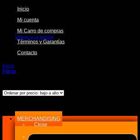
Inicio
Mi cuenta
No hay productos en el carrito.
Mi Carro de compras
Volver a la tienda
Términos y Garantías
Contacto
Inicio
/
Productos etiquetados “21-201DK”
Filtrar
Ordenado
Mostrando los 2 resultados
por
precio:
bajo
Menu
a
alto
MERCHANDISING
Close