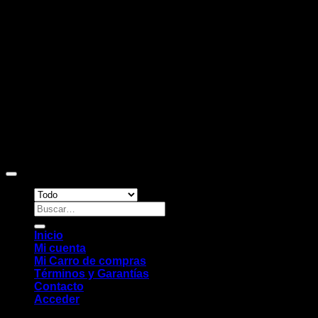
D
Copyright 2026 ©
Sitio web desarrollado por EleMonkey
Digital Studio
Buscar
por:
Inicio
Mi cuenta
Mi Carro de compras
Términos y Garantías
Contacto
Acceder