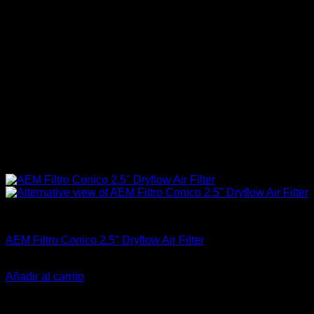
Accesorios
AEM Filtro Conico 2.5″ Dryflow Air Filter
El
El
$
144.900
$
89.900
precio
precio
Añadir al carrito
original
actual
-38%
era:
es:
$144.900.
$89.900.