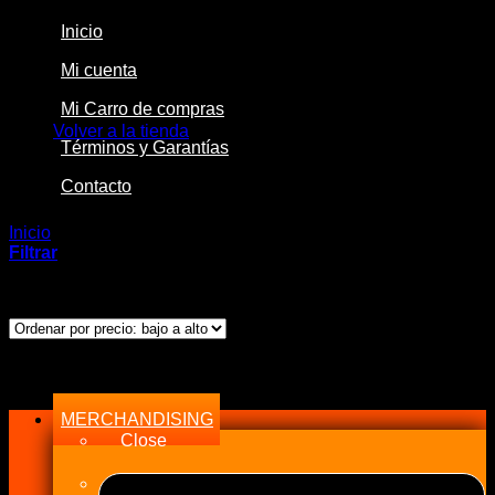
Inicio
Mi cuenta
No hay productos en el carrito.
Mi Carro de compras
Volver a la tienda
Términos y Garantías
Contacto
Inicio
/
Productos etiquetados “21-GNH08650”
Filtrar
Mostrando el único resultado
Menu
MERCHANDISING
Close