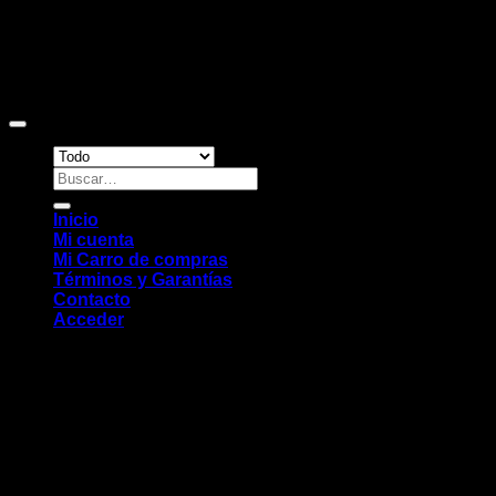
Copyright 2026 ©
Sitio web desarrollado por EleMonkey
Digital Studio
Buscar
por:
Inicio
Mi cuenta
Mi Carro de compras
Términos y Garantías
Contacto
Acceder