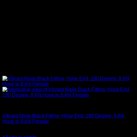
Fitting y Niples
Vibrant Niple Black Fitting, Hose End, 180 Degree, 8 AN
Hose to 8 AN Female
El
El
$
49.990
$
39.990
precio
precio