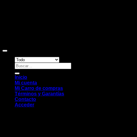
Copyright 2026 ©
Sitio web desarrollado por EleMonkey
Digital Studio
Buscar
por:
Inicio
Mi cuenta
Mi Carro de compras
Términos y Garantías
Contacto
Acceder