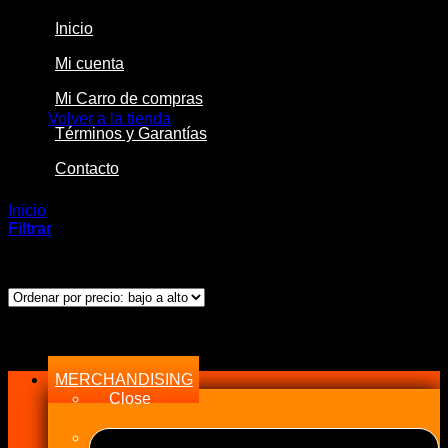
Inicio
Mi cuenta
No hay productos en el carrito.
Mi Carro de compras
Volver a la tienda
Términos y Garantías
Contacto
Inicio
/
Productos etiquetados “21808”
Filtrar
Mostrando el único resultado
Menu
MERCHANDISING
Close