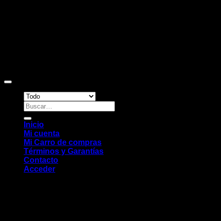
Copyright 2026 ©
Sitio web desarrollado por EleMonkey
Digital Studio
Buscar
por:
Inicio
Mi cuenta
Mi Carro de compras
Términos y Garantías
Contacto
Acceder