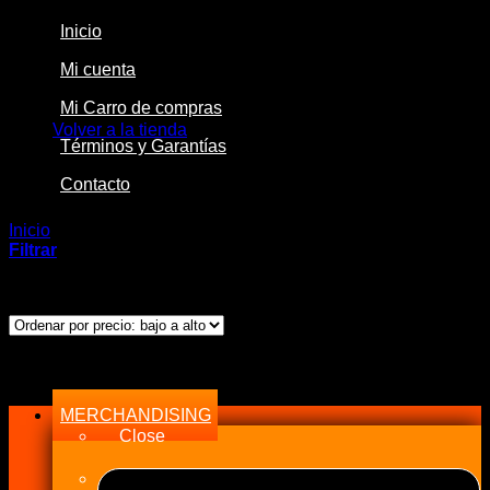
Inicio
Mi cuenta
No hay productos en el carrito.
Mi Carro de compras
Volver a la tienda
Términos y Garantías
Contacto
Inicio
/
Productos etiquetados “24V”
Filtrar
Mostrando el único resultado
Menu
MERCHANDISING
Close