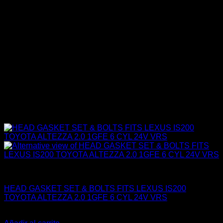
Engine Otros
HEAD GASKET SET & BOLTS FITS LEXUS IS200
TOYOTA ALTEZZA 2.0 1GFE 6 CYL 24V VRS
El
El
$
370.000
$
350.000
precio
precio