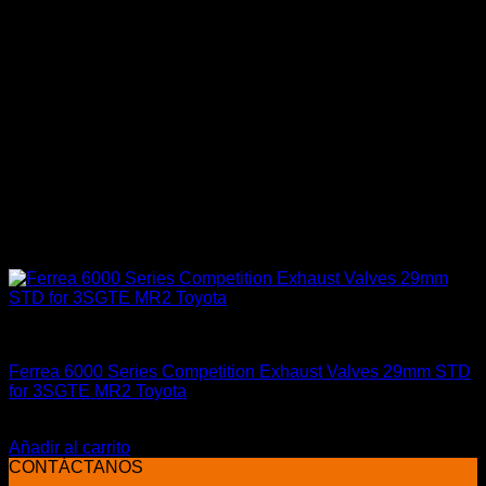
Engine 3SGTE / 3SGE / 5SFE / 5SGTE
Ferrea 6000 Series Competition Exhaust Valves 29mm STD
for 3SGTE MR2 Toyota
El
El
$
415.900
$
319.900
precio
precio
Añadir al carrito
original
actual
CONTÁCTANOS
era:
es: