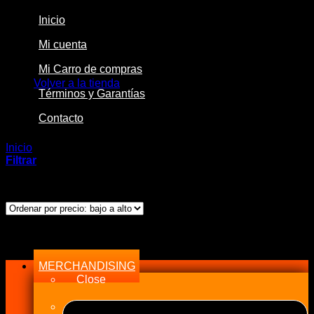
Inicio
Mi cuenta
No hay productos en el carrito.
Mi Carro de compras
Volver a la tienda
Términos y Garantías
Contacto
Inicio
/
Productos etiquetados “29mm”
Filtrar
Mostrando el único resultado
Menu
MERCHANDISING
Close