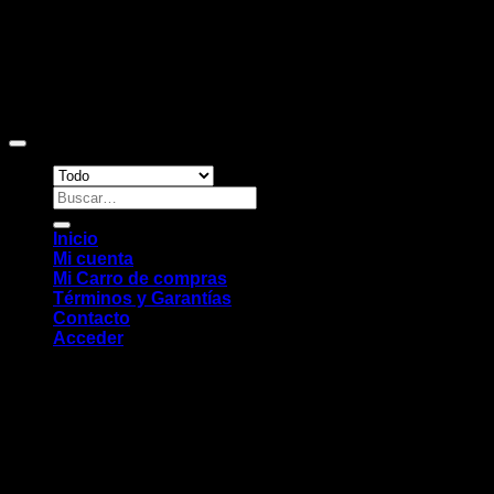
Copyright 2026 ©
Sitio web desarrollado por EleMonkey
Digital Studio
Buscar
por:
Inicio
Mi cuenta
Mi Carro de compras
Términos y Garantías
Contacto
Acceder