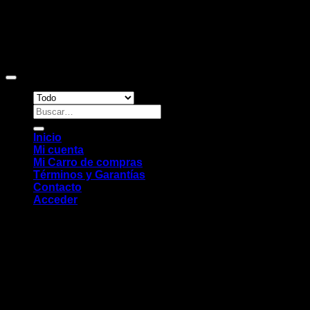
Copyright 2026 ©
Sitio web desarrollado por EleMonkey
Digital Studio
Buscar
por:
Inicio
Mi cuenta
Mi Carro de compras
Términos y Garantías
Contacto
Acceder