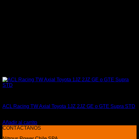
ACL Race
ACL Racing TW Axial Toyota 1JZ 2JZ GE o GTE Supra STD
El
El
$
35.900
$
29.900
precio
precio
Añadir al carrito
original
actual
CONTÁCTANOS
era:
es:
Nitrous Power Chile SPA
$35.900.
$29.900.