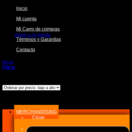
Inicio
Mi cuenta
No hay productos en el carrito.
Mi Carro de compras
Volver a la tienda
Términos y Garantías
Contacto
Inicio
/
Productos etiquetados “2T8103-STD”
Filtrar
Mostrando el único resultado
Menu
MERCHANDISING
Close