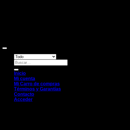
Copyright 2026 ©
Sitio web desarrollado por EleMonkey
Digital Studio
Buscar
por:
Inicio
Mi cuenta
Mi Carro de compras
Términos y Garantías
Contacto
Acceder