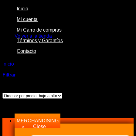
Inicio
Mi cuenta
No hay productos en el carrito.
Mi Carro de compras
Volver a la tienda
Términos y Garantías
Contacto
Inicio
/
Productos etiquetados “3 AN Male to 3 AN Female
Swivel”
Filtrar
Mostrando el único resultado
Menu
MERCHANDISING
Close