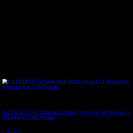
Sin existencias
Fitting y Niples
A-1 PRODUCTS Niple Blue Fitting, Hose End, 90 Degree, 3
AN Hose to 3 AN Female
El
El
$
25.900
$
19.900
precio
precio