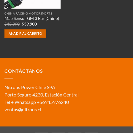
CHINA RACING MOTORSPORTS
Map Sensor GM 3 Bar (Chino)
El
El
$
45.990
$
39.900
precio
precio
original
actual
AÑADIR AL CARRITO
era:
es:
$45.990.
$39.900.
CONTÁCTANOS
Nitrous Power Chile SPA
Porto Seguro 4230, Estación Central
Tel + Whatsapp +56945976240
ventas@nitrous.cl