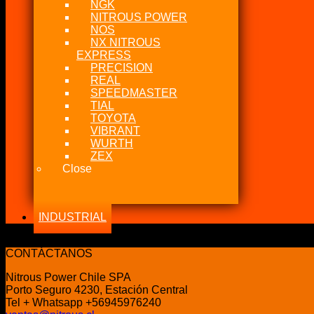
NGK
NITROUS POWER
NOS
NX NITROUS
EXPRESS
PRECISION
REAL
SPEEDMASTER
TIAL
TOYOTA
VIBRANT
WURTH
ZEX
Close
INDUSTRIAL
No se han encontrado productos que coincidan con tu selecci
CONTÁCTANOS
Nitrous Power Chile SPA
Porto Seguro 4230, Estación Central
Tel + Whatsapp +56945976240