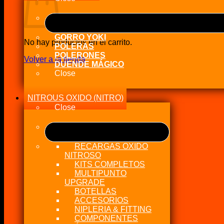
GORRO YOKI
No hay productos en el carrito.
POLERAS
POLERONES
Volver a la tienda
DUENDE MÁGICO
Close
NITROUS OXIDO (NITRO)
Close
RECARGAS OXIDO
NITROSO
KITS COMPLETOS
MULTIPUNTO
UPGRADE
BOTELLAS
ACCESORIOS
NIPLERIA & FITTING
COMPONENTES