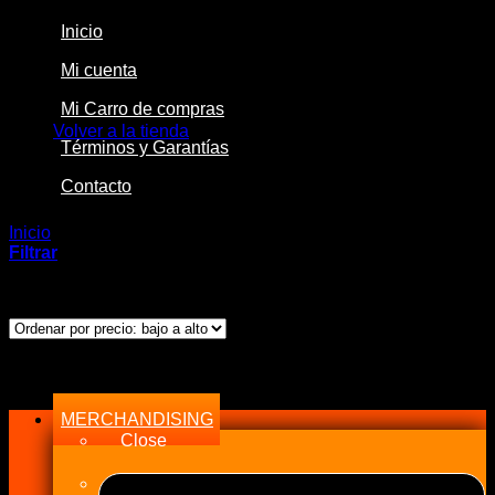
Inicio
Mi cuenta
No hay productos en el carrito.
Mi Carro de compras
Volver a la tienda
Términos y Garantías
Contacto
Inicio
/
Productos etiquetados “4.572 Mts”
Filtrar
Mostrando el único resultado
Menu
MERCHANDISING
Close