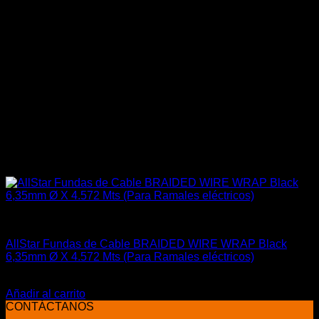
Aislantes Térmicos y otros
AllStar Fundas de Cable BRAIDED WIRE WRAP Black
6,35mm Ø X 4.572 Mts (Para Ramales eléctricos)
El
El
$
29.900
$
23.500
precio
precio
Añadir al carrito
original
actual
CONTÁCTANOS
era:
es: