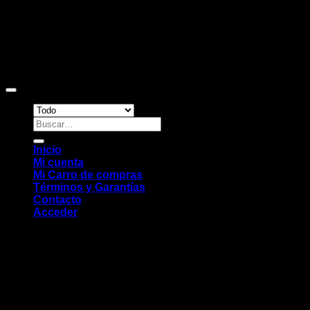
Copyright 2026 ©
Sitio web desarrollado por EleMonkey
Digital Studio
Buscar
por:
Inicio
Mi cuenta
Mi Carro de compras
Términos y Garantías
Contacto
Acceder