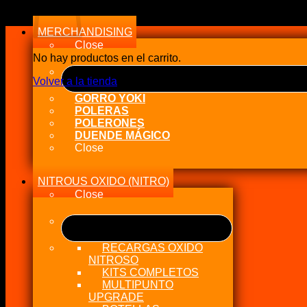
a
alto
MERCHANDISING
Close
No hay productos en el carrito.
Volver a la tienda
GORRO YOKI
POLERAS
POLERONES
DUENDE MÁGICO
Close
NITROUS OXIDO (NITRO)
Close
RECARGAS OXIDO
NITROSO
KITS COMPLETOS
MULTIPUNTO
UPGRADE