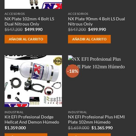
ACCESORIOS
ACCESORIOS
NX Plate 102mm 4 Bolt LS
NX Plate 90mm 4 Bolt LS Dual
Dual Nitrous Only
Nitrous Only
El
El
El
El
$
547.200
$
499.990
$
547.200
$
499.990
precio
precio
precio
precio
original
actual
original
actual
AÑADIR AL CARRITO
AÑADIR AL CARRITO
era:
es:
era:
es:
$547.200.
$499.990.
$547.200.
$499.990.
-18%
INDUSTRIAL
INDUSTRIAL
Kit EFI Profesional Dodge
NX EFI Profesional Plus HEMI
Hellcat And Demon Húmedo
Plate 102mm Húmedo
El
El
$
1.359.000
$
1.659.000
$
1.365.990
precio
precio
original
actual