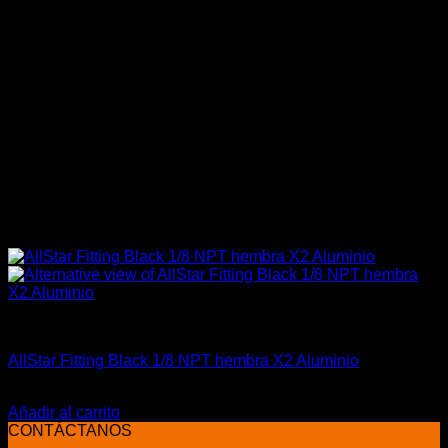
Allstar Performance
AllStar Fitting Black 1/8 NPT hembra X2 Aluminio
El
El
$
19.990
$
12.990
precio
precio
Añadir al carrito
original
actual
CONTÁCTANOS
era:
es: