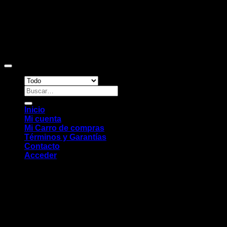
Copyright 2026 ©
Sitio web desarrollado por EleMonkey
Digital Studio
Buscar
por:
Inicio
Mi cuenta
Mi Carro de compras
Términos y Garantías
Contacto
Acceder