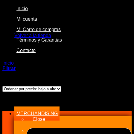
Inicio
Mi cuenta
No hay productos en el carrito.
Mi Carro de compras
Volver a la tienda
Términos y Garantías
Contacto
Inicio
/
Productos etiquetados “49785”
Filtrar
Mostrando el único resultado
Menu
MERCHANDISING
Close