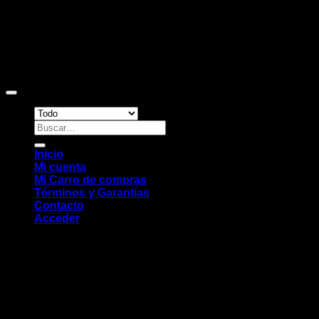
Copyright 2026 ©
Sitio web desarrollado por EleMonkey
Digital Studio
Buscar
por:
Inicio
Mi cuenta
Mi Carro de compras
Términos y Garantías
Contacto
Acceder