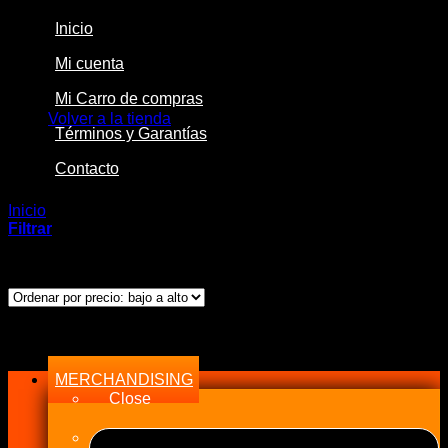
Inicio
Mi cuenta
No hay productos en el carrito.
Mi Carro de compras
Volver a la tienda
Términos y Garantías
Contacto
Inicio
/
Productos etiquetados “4ta”
Filtrar
Mostrando el único resultado
Menu
MERCHANDISING
Close