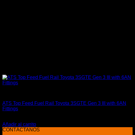
Accesorios
ATS Top Feed Fuel Rail Toyota 3SGTE Gen 3 III with 6AN
Fittings
El
El
$
485.990
$
359.900
precio
precio
Añadir al carrito
original
actual
CONTÁCTANOS
era:
es: