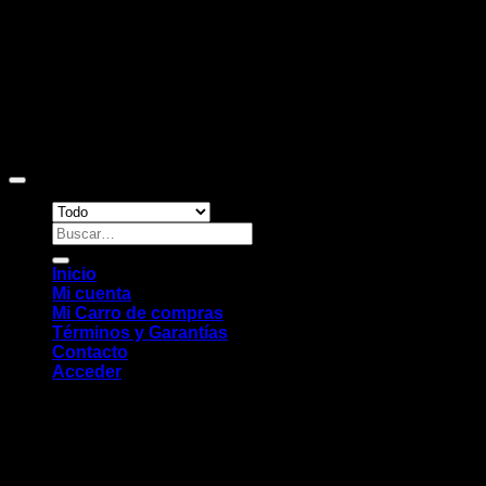
Copyright 2026 ©
Sitio web desarrollado por EleMonkey
Digital Studio
Buscar
por:
Inicio
Mi cuenta
Mi Carro de compras
Términos y Garantías
Contacto
Acceder