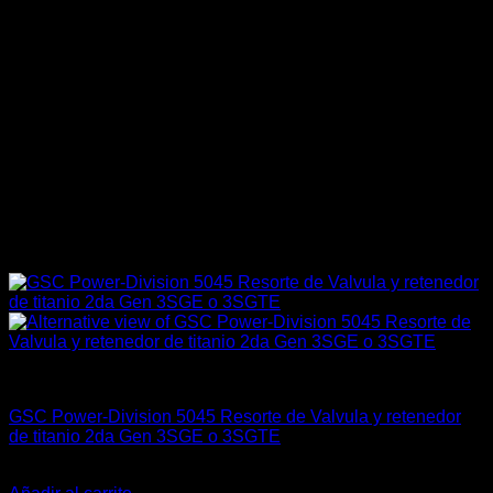
Engine 3SGTE / 3SGE / 5SFE / 5SGTE
GSC Power-Division 5045 Resorte de Valvula y retenedor
de titanio 2da Gen 3SGE o 3SGTE
El
El
$
489.900
$
399.000
precio
precio