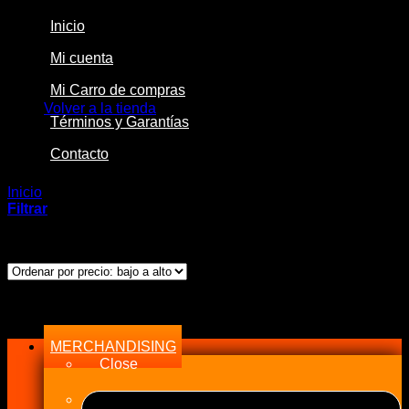
Inicio
Mi cuenta
No hay productos en el carrito.
Mi Carro de compras
Volver a la tienda
Términos y Garantías
Contacto
Inicio
/
Productos etiquetados “5045”
Filtrar
Mostrando el único resultado
Menu
MERCHANDISING
Close