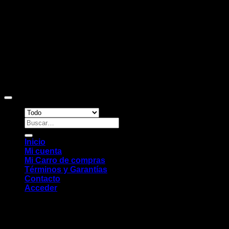
Copyright 2026 ©
Sitio web desarrollado por EleMonkey
Digital Studio
Buscar
por:
Inicio
Mi cuenta
Mi Carro de compras
Términos y Garantías
Contacto
Acceder