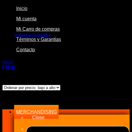
Inicio
Mi cuenta
No hay productos en el carrito.
Mi Carro de compras
Volver a la tienda
Términos y Garantías
Contacto
Inicio
/
Productos etiquetados “60°”
Filtrar
Ordenado
Mostrando los 2 resultados
por
precio:
bajo
Menu
a
alto
MERCHANDISING
Close