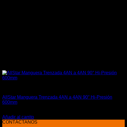
Accesorios Motor
AllStar Manguera Trenzada 4AN a 4AN 90° Hi-Presión
600mm
El
El
$
49.990
$
38.500
precio
precio
Añadir al carrito
original
actual
CONTÁCTANOS
era:
es: