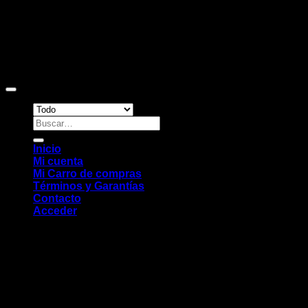
Copyright 2026 ©
Sitio web desarrollado por EleMonkey
Digital Studio
Buscar
por:
Inicio
Mi cuenta
Mi Carro de compras
Términos y Garantías
Contacto
Acceder