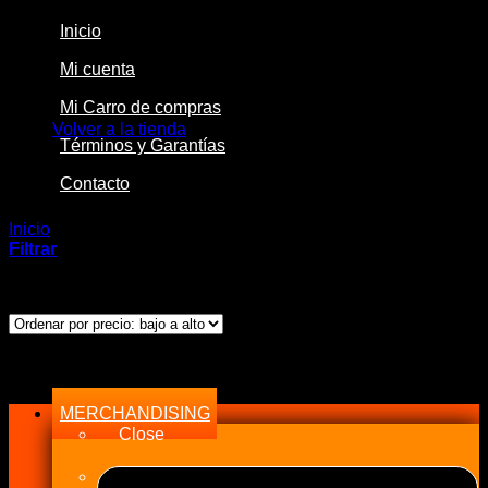
Inicio
Mi cuenta
No hay productos en el carrito.
Mi Carro de compras
Volver a la tienda
Términos y Garantías
Contacto
Inicio
/
Productos etiquetados “600mm”
Filtrar
Mostrando el único resultado
Menu
MERCHANDISING
Close