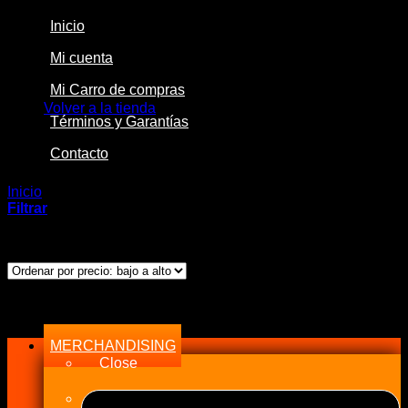
Inicio
Mi cuenta
No hay productos en el carrito.
Mi Carro de compras
Volver a la tienda
Términos y Garantías
Contacto
Inicio
/
Productos etiquetados “6A”
Filtrar
Mostrando el único resultado
Menu
MERCHANDISING
Close