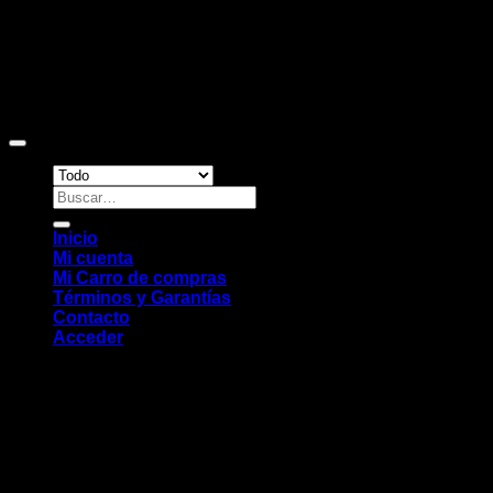
Copyright 2026 ©
Sitio web desarrollado por EleMonkey
Digital Studio
Buscar
por:
Inicio
Mi cuenta
Mi Carro de compras
Términos y Garantías
Contacto
Acceder