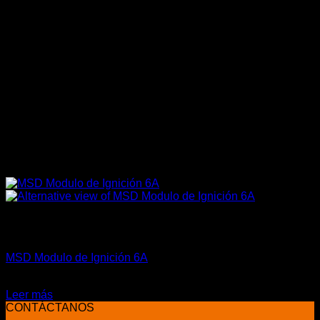
Sin existencias
Chispa / Ignición
MSD Modulo de Ignición 6A
El
El
$
468.000
$
369.900
precio
precio
Leer más
original
actual
CONTÁCTANOS
era:
es: