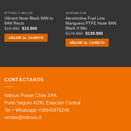
FITTING Y NIPLES
AEROMOTIVE
Vibrant Hose Black 8AN to
Aeromotive Fuel Line
8AN Recto
Manguera PTFE Hose 8AN
Black X Mts
El
El
$
19.990
$
15.900
precio
precio
El
El
$
179.990
$
139.990
original
actual
precio
precio
AÑADIR AL CARRITO
era:
es:
original
actual
AÑADIR AL CARRITO
$19.990.
$15.900.
era:
es:
$179.990.
$139.990.
CONTÁCTANOS
Nitrous Power Chile SPA
Porto Seguro 4230, Estación Central
Tel + Whatsapp +56945976240
ventas@nitrous.cl