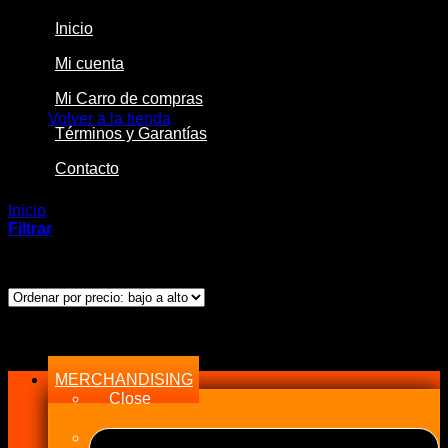
Inicio
Mi cuenta
No hay productos en el carrito.
Mi Carro de compras
Volver a la tienda
Términos y Garantías
Contacto
Inicio
/
Productos etiquetados “84033”
Filtrar
Mostrando el único resultado
Menu
MERCHANDISING
Close