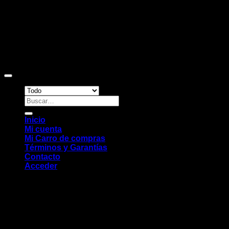
Copyright 2026 ©
Sitio web desarrollado por EleMonkey
Digital Studio
Buscar
por:
Inicio
Mi cuenta
Mi Carro de compras
Términos y Garantías
Contacto
Acceder