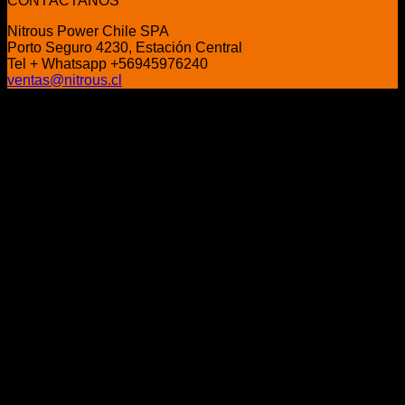
CONTÁCTANOS
era:
es:
Nitrous Power Chile SPA
$30.000.
$27.500.
Porto Seguro 4230, Estación Central
Tel + Whatsapp +56945976240
ventas@nitrous.cl
P
V