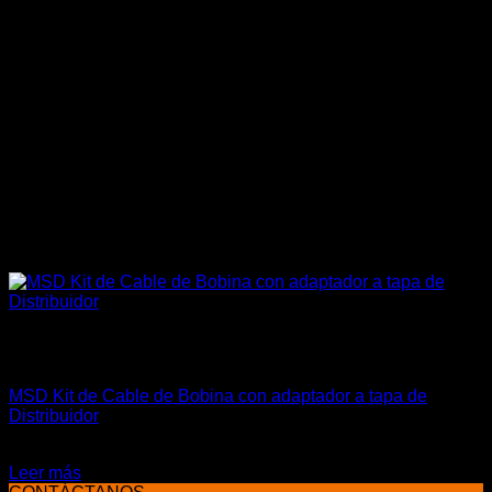
Sin existencias
Chispa / Ignición
MSD Kit de Cable de Bobina con adaptador a tapa de
Distribuidor
El
El
$
30.000
$
27.500
precio
precio
Leer más
original
actual