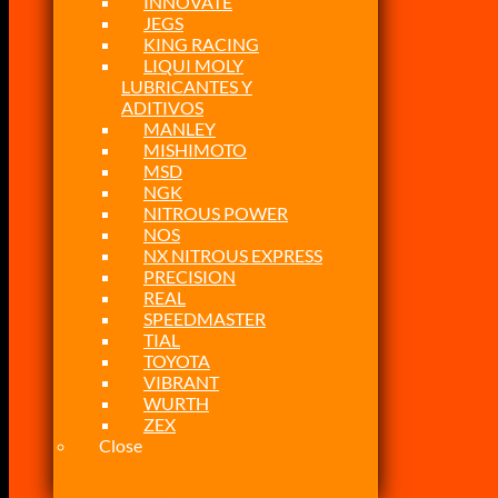
INNOVATE
JEGS
KING RACING
LIQUI MOLY
LUBRICANTES Y
ADITIVOS
MANLEY
MISHIMOTO
MSD
NGK
NITROUS POWER
NOS
NX NITROUS EXPRESS
PRECISION
REAL
SPEEDMASTER
TIAL
TOYOTA
VIBRANT
WURTH
ZEX
Close