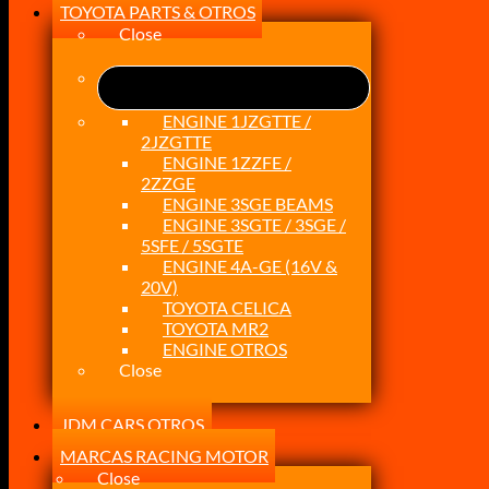
TOYOTA PARTS & OTROS
Close
ENGINE 1JZGTTE /
2JZGTTE
ENGINE 1ZZFE /
2ZZGE
ENGINE 3SGE BEAMS
ENGINE 3SGTE / 3SGE /
5SFE / 5SGTE
ENGINE 4A-GE (16V &
20V)
TOYOTA CELICA
TOYOTA MR2
ENGINE OTROS
Close
JDM CARS OTROS
MARCAS RACING MOTOR
Close