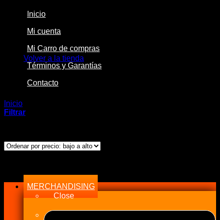
Inicio
Mi cuenta
No hay productos en el carrito.
Mi Carro de compras
Volver a la tienda
Términos y Garantías
Contacto
Inicio
/
Productos etiquetados “88-89”
Filtrar
Mostrando el único resultado
Menu
MERCHANDISING
Close