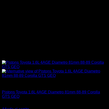
4A-GE (16V & 20V)
Pistons Toyota 1.6L 4AGE Diametro 81mm 88-89 Corolla
GTS GEO
El
El
$
175.000
$
139.900
precio
precio