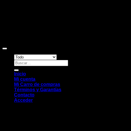
Copyright 2026 ©
Sitio web desarrollado por EleMonkey
Digital Studio
Buscar
por:
Inicio
Mi cuenta
Mi Carro de compras
Términos y Garantías
Contacto
Acceder