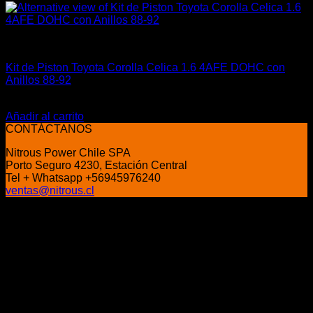
4A-GE (16V & 20V)
Kit de Piston Toyota Corolla Celica 1.6 4AFE DOHC con
Anillos 88-92
El
El
$
185.000
$
149.900
precio
precio
Añadir al carrito
original
actual
CONTÁCTANOS
era:
es:
Nitrous Power Chile SPA
$185.000.
$149.900.
Porto Seguro 4230, Estación Central
Tel + Whatsapp +56945976240
ventas@nitrous.cl
P