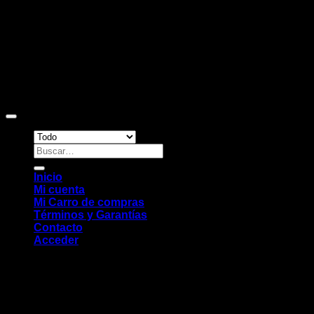
Copyright 2026 ©
Sitio web desarrollado por EleMonkey
Digital Studio
Buscar
por:
Inicio
Mi cuenta
Mi Carro de compras
Términos y Garantías
Contacto
Acceder