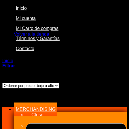
Inicio
Mi cuenta
No hay productos en el carrito.
Mi Carro de compras
Volver a la tienda
Términos y Garantías
Contacto
Inicio
/
Productos etiquetados “883.26Ml/Min”
Filtrar
Mostrando el único resultado
Menu
MERCHANDISING
Close