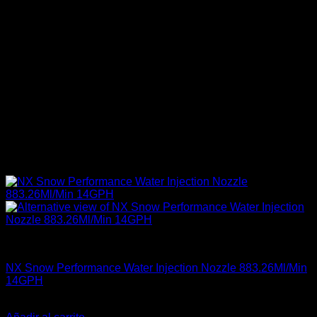
Accesorios Motor
NX Snow Performance Water Injection Nozzle 883.26Ml/Min
14GPH
El
El
$
52.990
$
42.500
precio
precio