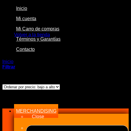
Inicio
Mi cuenta
No hay productos en el carrito.
Mi Carro de compras
Volver a la tienda
Términos y Garantías
Contacto
Inicio
/
Productos etiquetados “89452-35020”
Filtrar
Mostrando el único resultado
Menu
MERCHANDISING
Close