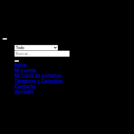
Copyright 2026 ©
Sitio web desarrollado por EleMonkey
Digital Studio
Buscar
por:
Inicio
Mi cuenta
Mi Carro de compras
Términos y Garantías
Contacto
Acceder