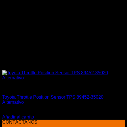
Engine 1JZGTTE / 2JZGTTE
Toyota Throttle Position Sensor TPS 89452-35020
Alternativo
El
El
$
59.900
$
39.900
precio
precio
Añadir al carrito
original
actual
CONTÁCTANOS
era:
es: