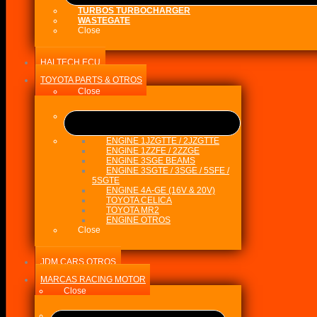
TURBOS TURBOCHARGER
WASTEGATE
Close
HALTECH ECU
TOYOTA PARTS & OTROS
Close
ENGINE 1JZGTTE / 2JZGTTE
ENGINE 1ZZFE / 2ZZGE
ENGINE 3SGE BEAMS
ENGINE 3SGTE / 3SGE / 5SFE /
5SGTE
ENGINE 4A-GE (16V & 20V)
TOYOTA CELICA
TOYOTA MR2
ENGINE OTROS
Close
JDM CARS OTROS
MARCAS RACING MOTOR
Close