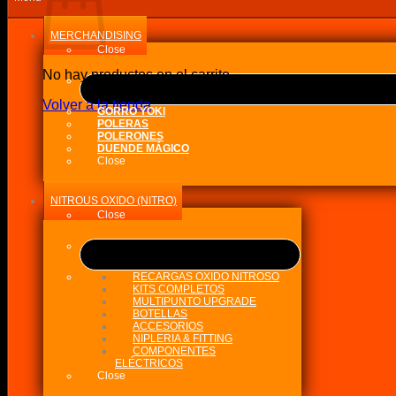
a
alto
MERCHANDISING
Close
No hay productos en el carrito.
Volver a la tienda
GORRO YOKI
POLERAS
POLERONES
DUENDE MÁGICO
Close
NITROUS OXIDO (NITRO)
Close
RECARGAS OXIDO NITROSO
KITS COMPLETOS
MULTIPUNTO UPGRADE
BOTELLAS
ACCESORIOS
NIPLERIA & FITTING
COMPONENTES
ELÉCTRICOS
Close