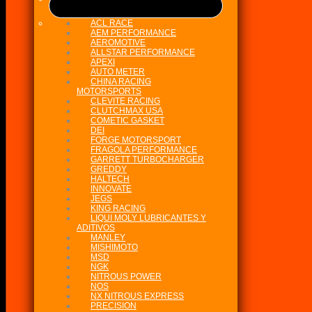
ACL RACE
AEM PERFORMANCE
AEROMOTIVE
ALLSTAR PERFORMANCE
APEXI
AUTO METER
CHINA RACING
MOTORSPORTS
CLEVITE RACING
CLUTCHMAX USA
COMETIC GASKET
DEI
FORGE MOTORSPORT
FRAGOLA PERFORMANCE
GARRETT TURBOCHARGER
GREDDY
HALTECH
INNOVATE
JEGS
KING RACING
LIQUI MOLY LUBRICANTES Y
ADITIVOS
MANLEY
MISHIMOTO
MSD
NGK
NITROUS POWER
NOS
NX NITROUS EXPRESS
PRECISION