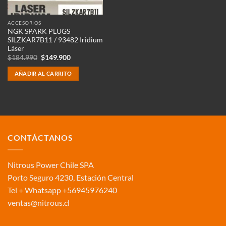
ACCESORIOS
NGK SPARK PLUGS
SILZKAR7B11 / 93482 Iridium
Láser
El
El
$
184.990
$
149.900
precio
precio
original
actual
AÑADIR AL CARRITO
era:
es:
$184.990.
$149.900.
CONTÁCTANOS
Nitrous Power Chile SPA
Porto Seguro 4230, Estación Central
Tel + Whatsapp +56945976240
ventas@nitrous.cl