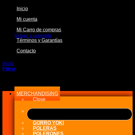
Inicio
Mi cuenta
No hay productos en el carrito.
Mi Carro de compras
Volver a la tienda
Términos y Garantías
Contacto
Inicio
/
Productos etiquetados “946ml”
Filtrar
Menu
MERCHANDISING
Close
GORRO YOKI
POLERAS
POLERONES