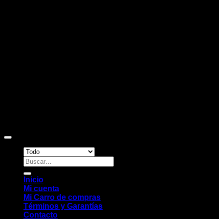
D
Copyright 2026 ©
Sitio web desarrollado por EleMonkey
Digital Studio
Buscar
por:
Inicio
Mi cuenta
Mi Carro de compras
Términos y Garantías
Contacto