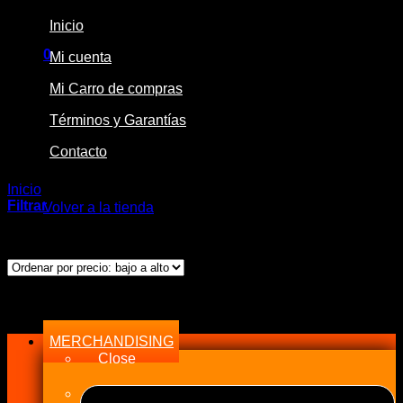
Inicio
0
Mi cuenta
Carrito
Mi Carro de compras
Términos y Garantías
Contacto
No hay productos en el carrito.
Inicio
/
Productos etiquetados “AIR Sensor”
Filtrar
Volver a la tienda
Ordenado
Mostrando los 2 resultados
por
precio:
bajo
Menu
a
alto
MERCHANDISING
Close