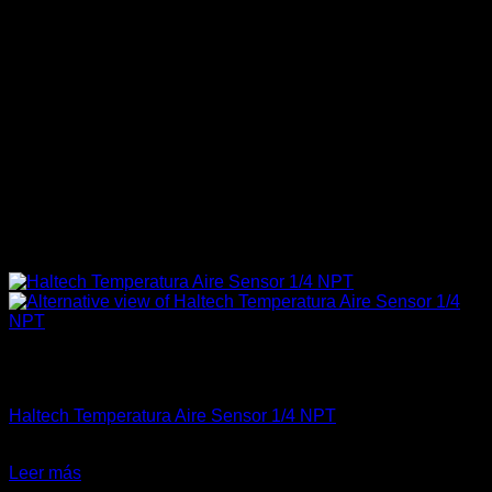
Sin existencias
Electrónica & Componentes
Haltech Temperatura Aire Sensor 1/4 NPT
El
El
$
69.900
$
55.000
precio
precio
Leer más
original
actual