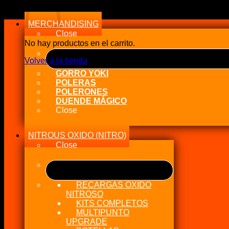
a
alto
MERCHANDISING
Close
No hay productos en el carrito.
Volver a la tienda
GORRO YOKI
POLERAS
POLERONES
DUENDE MÁGICO
Close
NITROUS OXIDO (NITRO)
Close
RECARGAS OXIDO
NITROSO
KITS COMPLETOS
MULTIPUNTO
UPGRADE