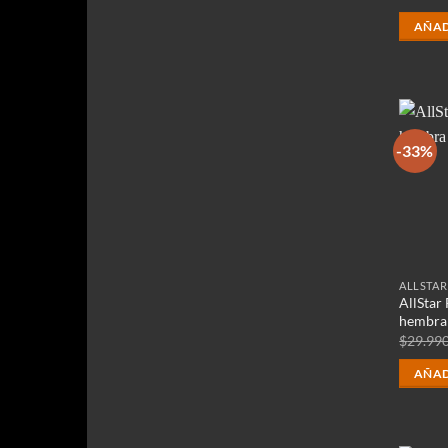
AÑAD
-33%
ALLSTA
AllStar
hembra
$
29.99
AÑAD