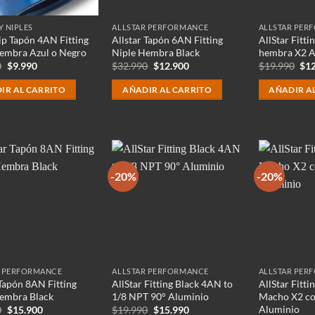
Y NIPLES
ALLSTAR PERFORMANCE
ALLSTAR PER
p Tapón 4AN Fitting
Allstar Tapón 6AN Fitting
AllStar Fitti
embra Azul o Negro
Niple Hembra Black
hembra X2 A
El
El
El
El
El
0
$
9.990
$
32.990
$
12.900
$
19.990
$
1
precio
precio
precio
precio
pre
original
actual
original
actual
ori
IR AL CARRITO
AÑADIR AL CARRITO
AÑADIR A
era:
es:
era:
es:
era
$32.990.
$9.990.
$32.990.
$12.900.
$19
-20%
-20%
R PERFORMANCE
ALLSTAR PERFORMANCE
ALLSTAR PER
 Tapón 8AN Fitting
AllStar Fitting Black 4AN to
AllStar Fitt
embra Black
1/8 NPT 90° Aluminio
Macho X2 co
Aluminio
El
El
El
El
0
$
15.900
$
19.990
$
15.990