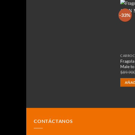
-33%
CARROC
Fragola
Male to
$
89.90
AÑAD
CONTÁCTANOS