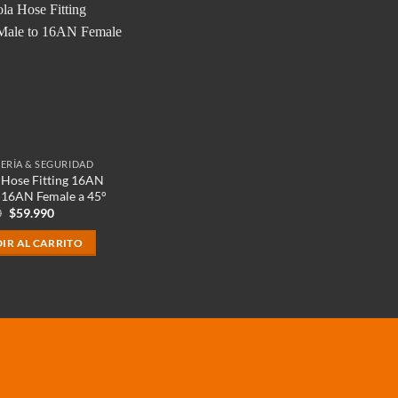
ERÍA & SEGURIDAD
 Hose Fitting 16AN
 16AN Female a 45°
El
El
0
$
59.990
precio
precio
original
actual
IR AL CARRITO
era:
es:
$89.900.
$59.990.