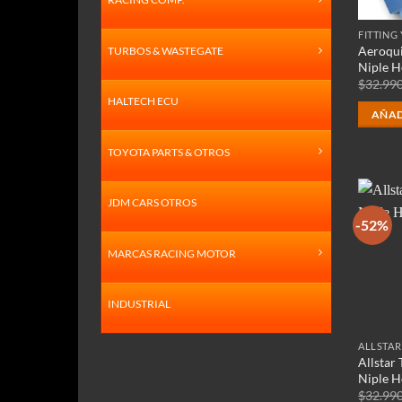
FITTING 
Aeroqui
TURBOS & WASTEGATE
Niple H
$
32.99
HALTECH ECU
AÑAD
TOYOTA PARTS & OTROS
JDM CARS OTROS
-52%
MARCAS RACING MOTOR
INDUSTRIAL
ALLSTA
Allstar
Niple H
$
32.99