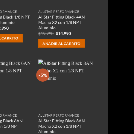
FORMANCE
ALLSTAR PERFORMANCE
ng Black 1/8 NPT
AllStar Fitting Black 4AN
luminio
Macho X2 con 1/8 NPT
Aluminio
El
2.990
cio
precio
El
El
$
19.990
$
14.990
ginal
actual
precio
precio
L CARRITO
:
es:
original
actual
AÑADIR AL CARRITO
.990.
$12.990.
era:
es:
$19.990.
$14.990.
-5%
FORMANCE
ALLSTAR PERFORMANCE
ing Black 6AN
AllStar Fitting Black 8AN
n 1/8 NPT
Macho X2 con 1/8 NPT
Aluminio