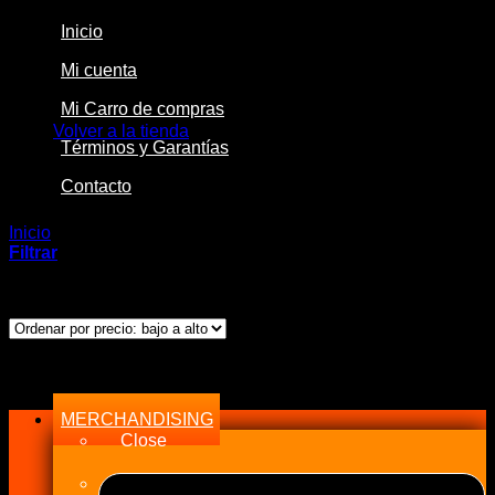
Inicio
Mi cuenta
No hay productos en el carrito.
Mi Carro de compras
Volver a la tienda
Términos y Garantías
Contacto
Inicio
/
Productos etiquetados “APEXi”
Filtrar
Mostrando el único resultado
Menu
MERCHANDISING
Close