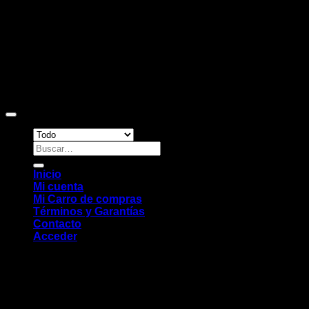
Copyright 2026 ©
Sitio web desarrollado por EleMonkey
Digital Studio
Buscar
por:
Inicio
Mi cuenta
Mi Carro de compras
Términos y Garantías
Contacto
Acceder