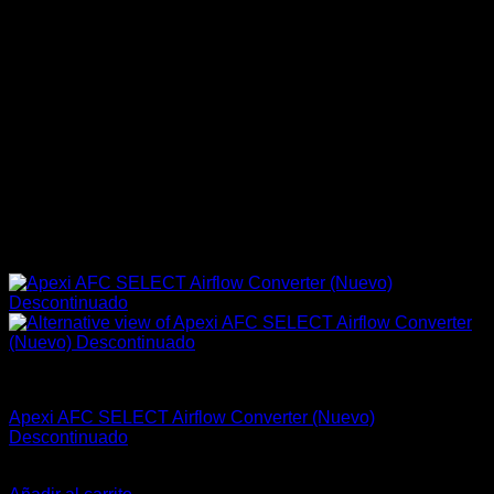
Apexi
Apexi AFC SELECT Airflow Converter (Nuevo)
Descontinuado
El
El
$
799.990
$
549.990
precio
precio