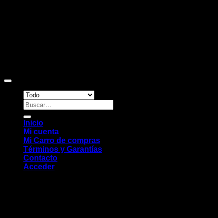
Copyright 2026 ©
Sitio web desarrollado por EleMonkey
Digital Studio
Buscar
por:
Inicio
Mi cuenta
Mi Carro de compras
Términos y Garantías
Contacto
Acceder