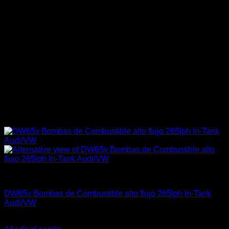
Bomba de Combustible
DW65v Bombas de Combustible alto flujo 265lph In-Tank
Audi/VW
El
El
$
375.000
$
299.000
precio
precio