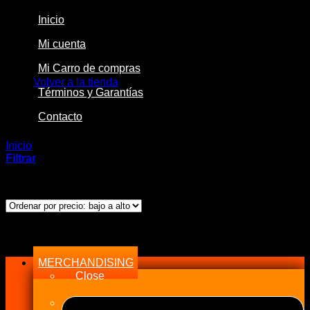
Inicio
Mi cuenta
No hay productos en el carrito.
Mi Carro de compras
Volver a la tienda
Términos y Garantías
Contacto
Inicio
/
Productos etiquetados “Audi VW”
Filtrar
Mostrando el único resultado
Menu
MERCHANDISING
Close