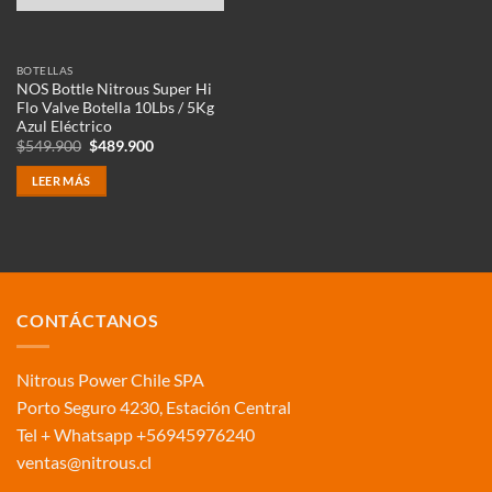
BOTELLAS
NOS Bottle Nitrous Super Hi
Flo Valve Botella 10Lbs / 5Kg
Azul Eléctrico
El
El
$
549.900
$
489.900
precio
precio
original
actual
LEER MÁS
era:
es:
$549.900.
$489.900.
CONTÁCTANOS
Nitrous Power Chile SPA
Porto Seguro 4230, Estación Central
Tel + Whatsapp +56945976240
ventas@nitrous.cl