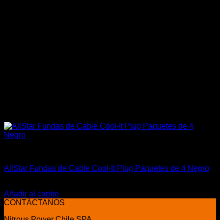
Aislantes Térmicos y otros
AllStar Fundas de Cable Cool-It Plug Paquetes de 4 Negro
El
El
$
45.000
$
34.000
precio
precio
Añadir al carrito
original
actual
CONTÁCTANOS
era:
es:
Nitrous Power Chile SPA
$45.000.
$34.000.