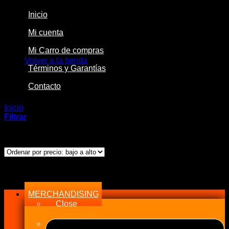
Inicio
Mi cuenta
No hay productos en el carrito.
Mi Carro de compras
Volver a la tienda
Términos y Garantías
Contacto
Inicio
/
Productos etiquetados “Boot”
Filtrar
Mostrando el único resultado
Menu
MERCHANDISING
Close