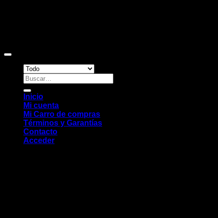
Copyright 2026 ©
Sitio web desarrollado por EleMonkey
Digital Studio
Buscar
por:
Inicio
Mi cuenta
Mi Carro de compras
Términos y Garantías
Contacto
Acceder