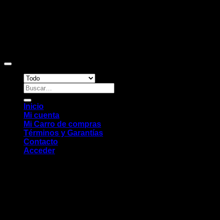
Copyright 2026 ©
Sitio web desarrollado por EleMonkey
Digital Studio
Buscar
por:
Inicio
Mi cuenta
Mi Carro de compras
Términos y Garantías
Contacto
Acceder