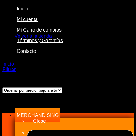
Inicio
Mi cuenta
No hay productos en el carrito.
Mi Carro de compras
Volver a la tienda
Términos y Garantías
Contacto
Inicio
/
Productos etiquetados “Bosch LSU 4.2”
Filtrar
Mostrando el único resultado
Menu
MERCHANDISING
Close