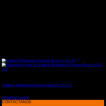
Electrónica & Componentes
Haltech Wideband Sensor Bosch LSU 4.2
El
El
$
239.000
$
190.000
precio
precio
Añadir al carrito
original
actual
CONTÁCTANOS
era:
es: