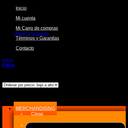
Inicio
Mi cuenta
No hay productos en el carrito.
Mi Carro de compras
Volver a la tienda
Términos y Garantías
Contacto
Inicio
/
Productos etiquetados “Bung”
Filtrar
Ordenado
Mostrando los 2 resultados
por
precio:
bajo
Menu
a
alto
MERCHANDISING
Close