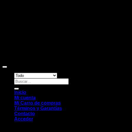
D
Copyright 2026 ©
Sitio web desarrollado por EleMonkey
Digital Studio
Buscar
por:
Inicio
Mi cuenta
Mi Carro de compras
Términos y Garantías
Contacto
Acceder