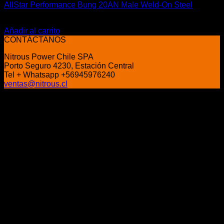
AllStar Performance Bung 20AN Male Weld-On Steel
El
El
$
22.500
$
18.400
precio
precio
Añadir al carrito
original
actual
CONTÁCTANOS
era:
es:
Nitrous Power Chile SPA
$22.500.
$18.400.
Porto Seguro 4230, Estación Central
Tel + Whatsapp +56945976240
ventas@nitrous.cl
P
V