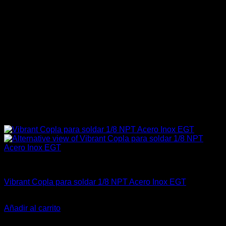
Carrocería & Seguridad
Vibrant Copla para soldar 1/8 NPT Acero Inox EGT
El
El
$
23.500
$
17.500
precio
precio
Añadir al carrito
original
actual
-18%
era:
es: