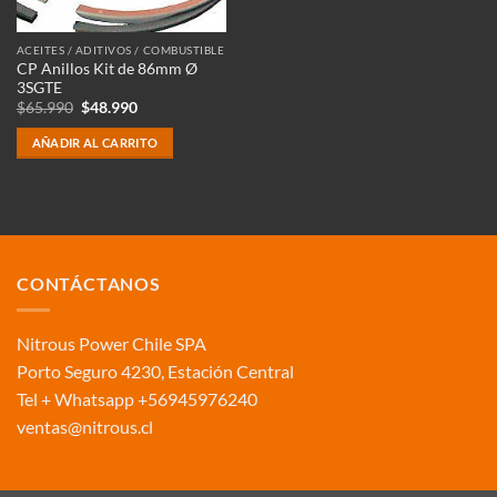
ACEITES / ADITIVOS / COMBUSTIBLE
CP Anillos Kit de 86mm Ø
3SGTE
El
El
$
65.990
$
48.990
precio
precio
original
actual
AÑADIR AL CARRITO
era:
es:
$65.990.
$48.990.
CONTÁCTANOS
Nitrous Power Chile SPA
Porto Seguro 4230, Estación Central
Tel + Whatsapp +56945976240
ventas@nitrous.cl