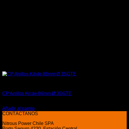
Aceites / Aditivos / Combustible
CP Anillos Kit de 86mm Ø 3SGTE
El
El
$
65.990
$
48.990
precio
precio
Añadir al carrito
original
actual
CONTÁCTANOS
era:
es:
Nitrous Power Chile SPA
$65.990.
$48.990.
Porto Seguro 4230, Estación Central