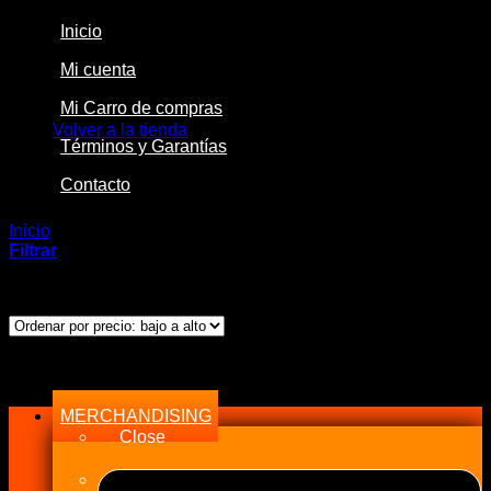
Inicio
Mi cuenta
No hay productos en el carrito.
Mi Carro de compras
Volver a la tienda
Términos y Garantías
Contacto
Inicio
/
Productos etiquetados “CPN-3386”
Filtrar
Mostrando el único resultado
Menu
MERCHANDISING
Close