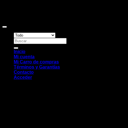
Copyright 2026 ©
Sitio web desarrollado por EleMonkey
Digital Studio
Buscar
por:
Inicio
Mi cuenta
Mi Carro de compras
Términos y Garantías
Contacto
Acceder