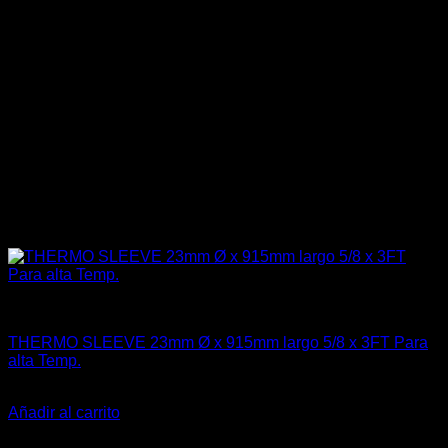
Aislantes Térmicos y otros
THERMO SLEEVE 23mm Ø x 915mm largo 5/8 x 3FT Para
alta Temp.
El
El
$
45.990
$
32.000
precio
precio
Añadir al carrito
original
actual
-23%
era:
es: