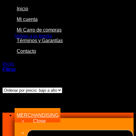
Inicio
Mi cuenta
No hay productos en el carrito.
Mi Carro de compras
Volver a la tienda
Términos y Garantías
Contacto
Inicio
/
Productos etiquetados “Cubierta Termica”
Filtrar
Ordenado
Mostrando los 2 resultados
por
precio:
bajo
Menu
a
alto
MERCHANDISING
Close