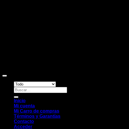
D
Copyright 2026 ©
Sitio web desarrollado por EleMonkey
Digital Studio
Buscar
por:
Inicio
Mi cuenta
Mi Carro de compras
Términos y Garantías
Contacto
Acceder