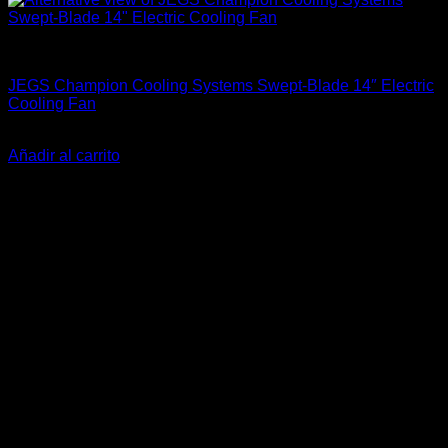
Accesorios Motor
JEGS Champion Cooling Systems Swept-Blade 14″ Electric
Cooling Fan
El
El
$
89.000
$
78.000
precio
precio
Añadir al carrito
original
actual
-12%
era:
es:
$89.000.
$78.000.