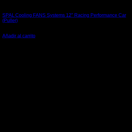
Accesorios Motor
SPAL Cooling FANS Systems 12″ Racing Performance Car
(Puller)
El
El
$
282.100
$
249.900
precio
precio
Añadir al carrito
original
actual
-13%
era:
es:
$282.100.
$249.900.