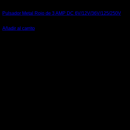
Carrocería & Seguridad
Pulsador Metal Rojo de 3 AMP DC 6V/12V/36V/125/250V
El
El
$
20.990
$
17.990
precio
precio
Añadir al carrito
original
actual
-25%
era:
es:
$20.990.
$17.990.