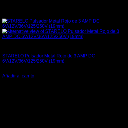
Carrocería & Seguridad
STARELO Pulsador Metal Rojo de 3 AMP DC
6V/12V/36V/125/250V (19mm)
El
El
$
35.990
$
26.990
precio
precio
Añadir al carrito
original
actual
-25%
era:
es:
$35.990.
$26.990.