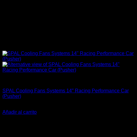
Accesorios Motor
SPAL Cooling Fans Systems 14″ Racing Performance Car
(Pusher)
El
El
$
359.900
$
279.900
precio
precio
Añadir al carrito
original
actual
-20%
era:
es:
$359.900.
$279.900.