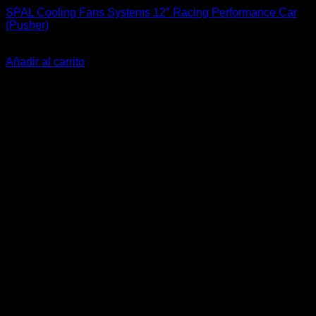
SPAL Cooling Fans Systems 12″ Racing Performance Car
(Pusher)
El
El
$
349.900
$
279.900
precio
precio
Añadir al carrito
original
actual
-6%
era:
es:
$349.900.
$279.900.