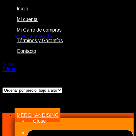
Inicio
Mi cuenta
No hay productos en el carrito.
Mi Carro de compras
Volver a la tienda
Términos y Garantías
Contacto
Inicio
/
Productos etiquetados “Electric”
Filtrar
Ordenado
Mostrando los 17 resultados
por
precio:
bajo
Menu
a
alto
MERCHANDISING
Close