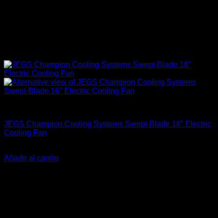
Accesorios Motor
JEGS Champion Cooling Systems Swept-Blade 16″ Electric
Cooling Fan
El
El
$
89.000
$
78.000
precio
precio
Añadir al carrito
original
actual
-24%
era:
es:
$89.000.
$78.000.