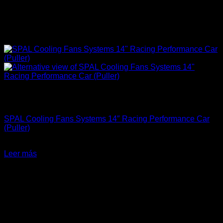
Sin existencias
Accesorios Motor
SPAL Cooling Fans Systems 14″ Racing Performance Car
(Puller)
El
El
$
287.900
$
249.900
precio
precio
Leer más
original
actual
-22%
era:
es:
$287.900.
$249.900.