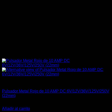
Carrocería & Seguridad
Pulsador Metal Rojo de 10 AMP DC 6V/12V/36V/125V/250V
(22mm)
El
El
$
39.990
$
29.990
precio
precio
Añadir al carrito