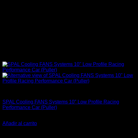
Accesorios Motor
SPAL Cooling FANS Systems 10″ Low Profile Racing
Performance Car (Puller)
El
El
$
205.900
$
169.000
precio
precio
Añadir al carrito
original
actual
-11%
era:
es: