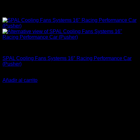
Accesorios Motor
SPAL Cooling Fans Systems 16″ Racing Performance Car
(Pusher)
El
El
$
308.900
$
289.900
precio
precio
Añadir al carrito
original
actual
-19%
era:
es:
$308.900.
$289.900.