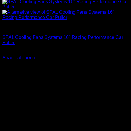
Accesorios Motor
SPAL Cooling Fans Systems 16″ Racing Performance Car
Puller
El
El
$
355.900
$
275.900
precio
precio
Añadir al carrito
original
actual
-22%
era:
es:
$355.900.
$275.900.