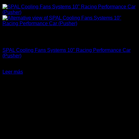
Sin existencias
Accesorios Motor
SPAL Cooling Fans Systems 10″ Racing Performance Car
(Pusher)
El
El
$
195.900
$
156.000
precio
precio
Leer más
original
actual
-18%
era:
es:
$195.900.
$156.000.