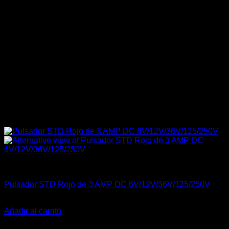
Carrocería & Seguridad
Pulsador STD Rojo de 3 AMP DC 6V/12V/36V/125/250V
El
El
$
15.990
$
9.990
precio
precio
Añadir al carrito
original
actual
-14%
era:
es: