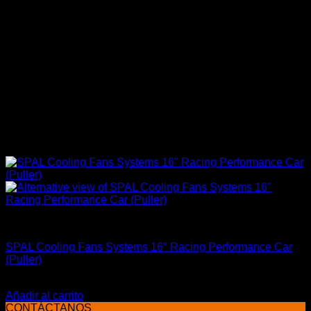
Accesorios Motor
SPAL Cooling Fans Systems 16″ Racing Performance Car
(Puller)
El
El
$
358.900
$
289.900
precio
precio
Añadir al carrito
original
actual
CONTÁCTANOS