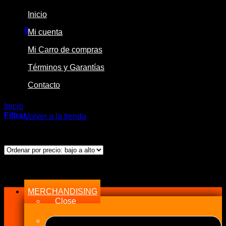
Inicio
0
Mi cuenta
Carrito
Mi Carro de compras
Términos y Garantías
Contacto
No hay productos en el carrito.
Inicio
/
Productos etiquetados “Etílico”
Filtrar
Volver a la tienda
Mostrando el único resultado
Menu
MERCHANDISING
Close