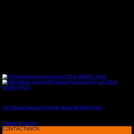
Combustible / Fuel
NX Etanol Racing FexFuel 20Lts 99.95% Puro
El
El
$
129.900
$
95.990
precio
precio
Añadir al carrito
original
actual
CONTÁCTANOS
era:
es: