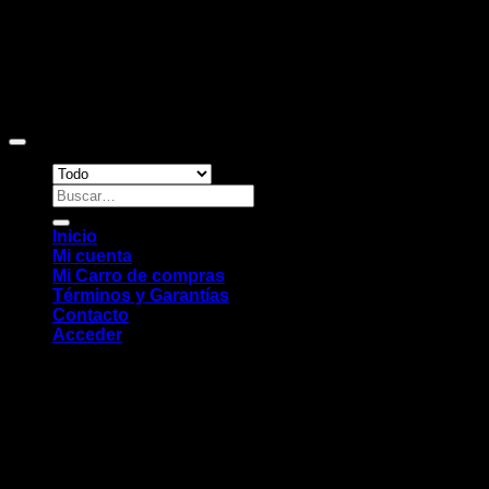
Copyright 2026 ©
Sitio web desarrollado por EleMonkey
Digital Studio
Buscar
por:
Inicio
Mi cuenta
Mi Carro de compras
Términos y Garantías
Contacto
Acceder