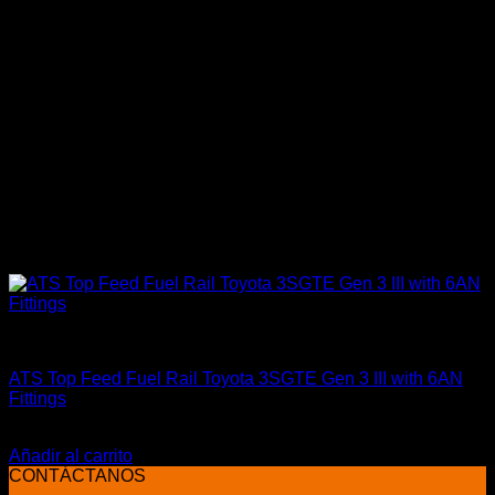
Accesorios
ATS Top Feed Fuel Rail Toyota 3SGTE Gen 3 III with 6AN
Fittings
El
El
$
485.990
$
359.900
precio
precio
Añadir al carrito
original
actual
CONTÁCTANOS
era:
es: