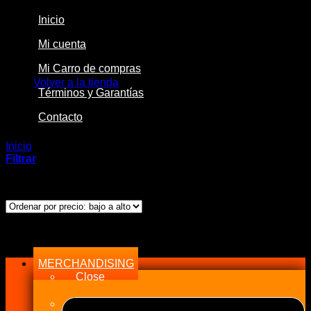
Inicio
Mi cuenta
No hay productos en el carrito.
Mi Carro de compras
Volver a la tienda
Términos y Garantías
Contacto
Inicio
/
Productos etiquetados “Feed”
Filtrar
Mostrando el único resultado
Menu
MERCHANDISING
Close