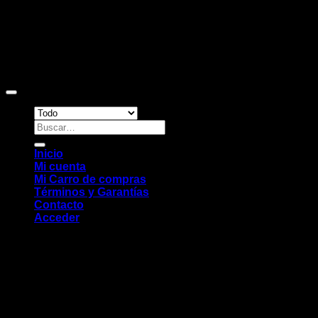
Copyright 2026 ©
Sitio web desarrollado por EleMonkey
Digital Studio
Buscar
por:
Inicio
Mi cuenta
Mi Carro de compras
Términos y Garantías
Contacto
Acceder