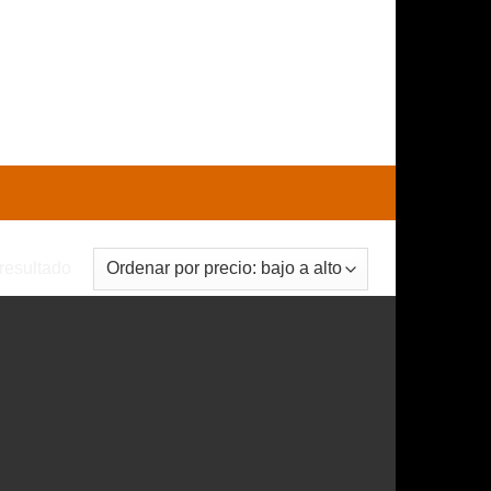
0
CARRITO /
$
0
resultado