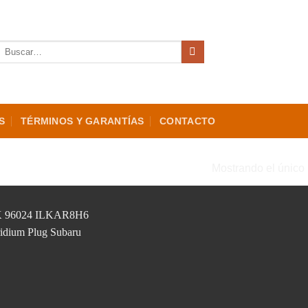
Buscar
por:
S
TÉRMINOS Y GARANTÍAS
CONTACTO
“FORESTER”
Mostrando el único 