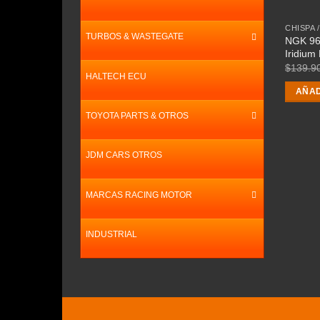
CHISPA 
TURBOS & WASTEGATE
NGK 96
Iridium
$
139.9
HALTECH ECU
AÑAD
TOYOTA PARTS & OTROS
JDM CARS OTROS
MARCAS RACING MOTOR
INDUSTRIAL