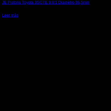
JE Pistons Toyota 3SGTE 9:0:1 Diametro 86,5mm
El
El
$
1.359.900
$
1.199.000
precio
precio
Leer más
original
actual
-23%
era:
es:
$1.359.900.
$1.199.000.