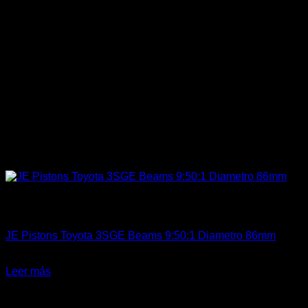
Sin existencias
Accesorios Motor
JE Pistons Toyota 3SGE Beams 9:50:1 Diametro 86mm
El
El
$
1.450.987
$
1.190.000
precio
precio
Leer más
original
actual
-12%
era:
es:
$1.450.987.
$1.190.000.