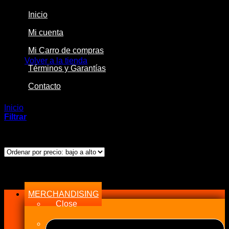
Inicio
Mi cuenta
No hay productos en el carrito.
Mi Carro de compras
Volver a la tienda
Términos y Garantías
Contacto
Inicio
/
Productos etiquetados “Forjado”
Filtrar
Ordenado
Mostrando los 3 resultados
por
precio:
bajo
Menu
a
alto
MERCHANDISING
Close