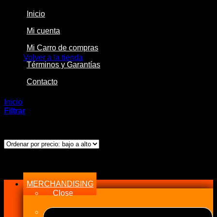
Inicio
Mi cuenta
No hay productos en el carrito.
Mi Carro de compras
Volver a la tienda
Términos y Garantías
Contacto
Inicio
/
Productos etiquetados “Forjados”
Filtrar
Ordenado
Mostrando los 3 resultados
por
precio:
bajo
Menu
a
alto
MERCHANDISING
Close