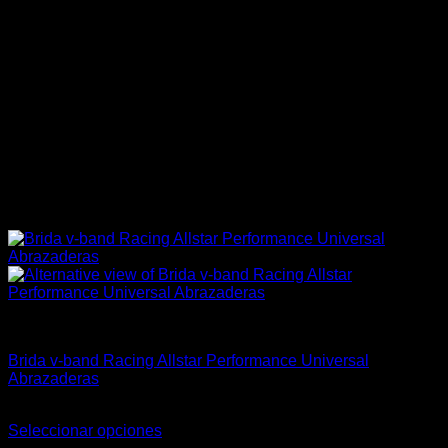
Allstar Performance
Brida v-band Racing Allstar Performance Universal
Abrazaderas
Rango
$
22.000
-
$
32.000
de
Seleccionar opciones
Este
precios: