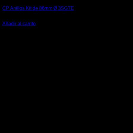
CP Anillos Kit de 86mm Ø 3SGTE
El
El
$
65.990
$
48.990
precio
precio
Añadir al carrito
original
actual
era:
es:
$65.990.
$48.990.