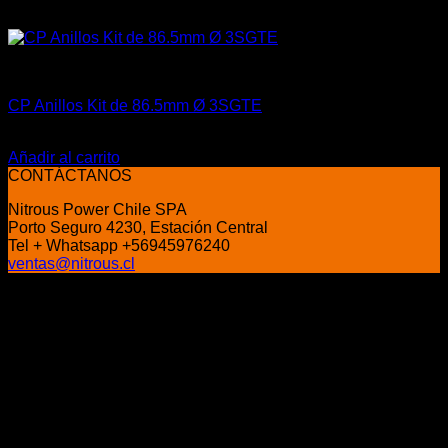
Aceites / Aditivos / Combustible
CP Anillos Kit de 86.5mm Ø 3SGTE
$
175.000
Añadir al carrito
CONTÁCTANOS
Nitrous Power Chile SPA
Porto Seguro 4230, Estación Central
Tel + Whatsapp +56945976240
ventas@nitrous.cl
P