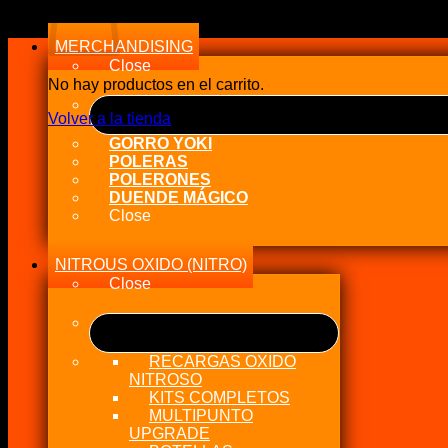
a
alto
MERCHANDISING
Close
No hay productos en el carrito.
Volver a la tienda
GORRO YOKI
POLERAS
POLERONES
DUENDE MÁGICO
Close
NITROUS OXIDO (NITRO)
Close
RECARGAS OXIDO
NITROSO
KITS COMPLETOS
MULTIPUNTO
UPGRADE