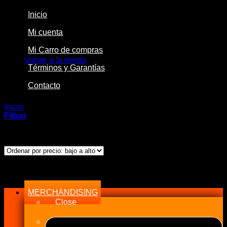
Inicio
Mi cuenta
No hay productos en el carrito.
Mi Carro de compras
Volver a la tienda
Términos y Garantías
Contacto
Inicio
/
Productos etiquetados “GA16DNE”
Filtrar
Mostrando el único resultado
Menu
MERCHANDISING
Close