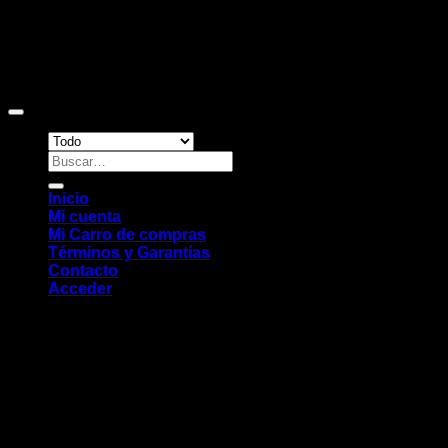
Copyright 2026 ©
Sitio web desarrollado por EleMonkey
Digital Studio
Buscar
por:
Inicio
Mi cuenta
Mi Carro de compras
Términos y Garantías
Contacto
Acceder