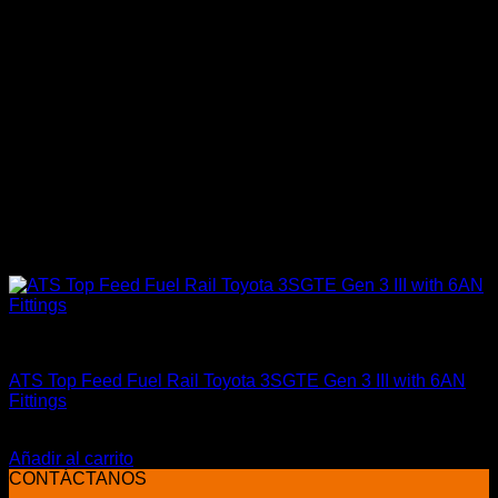
Accesorios
ATS Top Feed Fuel Rail Toyota 3SGTE Gen 3 III with 6AN
Fittings
El
El
$
485.990
$
359.900
precio
precio
Añadir al carrito
original
actual
CONTÁCTANOS
era:
es: