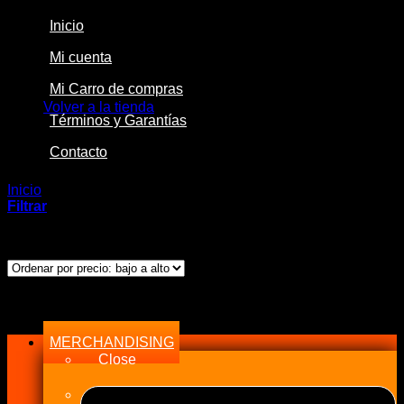
Inicio
Mi cuenta
No hay productos en el carrito.
Mi Carro de compras
Volver a la tienda
Términos y Garantías
Contacto
Inicio
/
Productos etiquetados “Generación”
Filtrar
Mostrando el único resultado
Menu
MERCHANDISING
Close