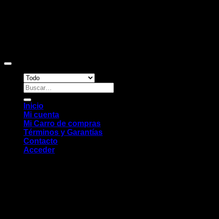
Copyright 2026 ©
Sitio web desarrollado por EleMonkey
Digital Studio
Buscar
por:
Inicio
Mi cuenta
Mi Carro de compras
Términos y Garantías
Contacto
Acceder