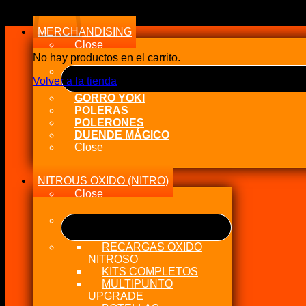
a
alto
MERCHANDISING
Close
No hay productos en el carrito.
Volver a la tienda
GORRO YOKI
POLERAS
POLERONES
DUENDE MÁGICO
Close
NITROUS OXIDO (NITRO)
Close
RECARGAS OXIDO
NITROSO
KITS COMPLETOS
MULTIPUNTO
UPGRADE